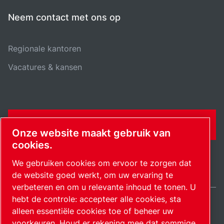
Neem contact met ons op
Regionale kantoren
Vacatures & kansen
CONTACTFORMULIER
Onze website maakt gebruik van
cookies.
We gebruiken cookies om ervoor te zorgen dat
de website goed werkt, om uw ervaring te
verbeteren en om u relevante inhoud te tonen. U
hebt de controle: accepteer alle cookies, sta
alleen essentiële cookies toe of beheer uw
Netherlands / NL
Sitemap
Cookie-instellingen beheren
© 2026 Auteursrecht.
voorkeuren. Houd er rekening mee dat sommige