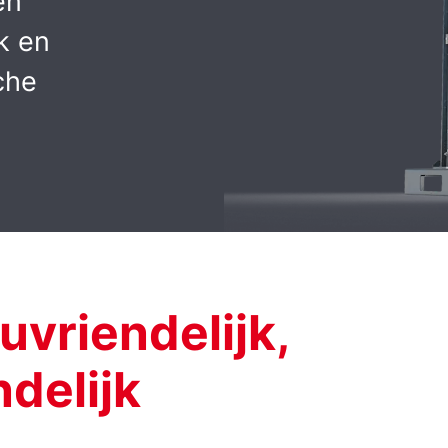
en
k en
che
uvriendelijk,
delijk