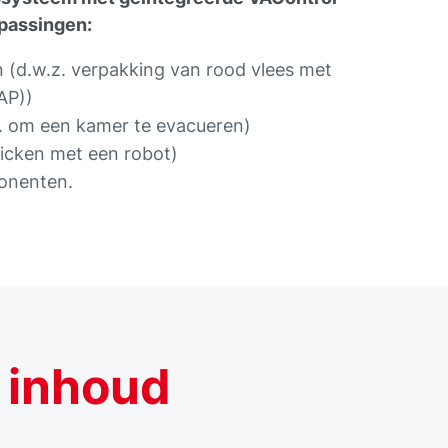
passingen:
 (d.w.z. verpakking van rood vlees met
AP))
. om een kamer te evacueren)
picken met een robot)
ponenten.
 inhoud