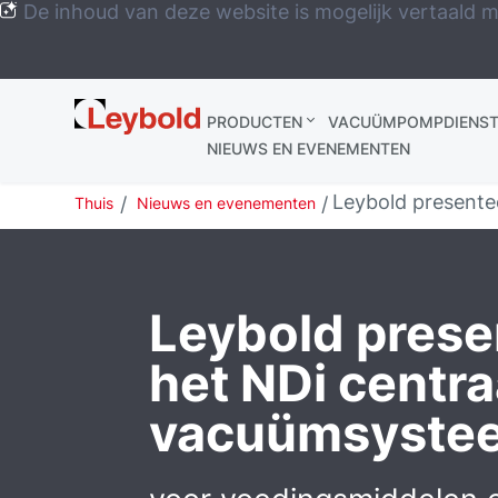
De inhoud van deze website is mogelijk vertaald m
Leybold
PRODUCTEN
VACUÜMPOMPDIENST
Global
NIEUWS EN EVENEMENTEN
Leybold presente
Thuis
Nieuws en evenementen
Leybold prese
het NDi centra
vacuümsyste