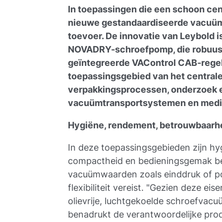
In toepassingen die een schoon cen
nieuwe gestandaardiseerde vacuü
toevoer. De innovatie van Leybold 
NOVADRY-schroefpomp, die robuust 
geïntegreerde VAControl CAB-regel
toepassingsgebied van het central
verpakkingsprocessen, onderzoek e
vacuümtransportsystemen en medis
Hygiëne, rendement, betrouwbaarh
In deze toepassingsgebieden zijn hy
compactheid en bedieningsgemak bel
vacuümwaarden zoals einddruk of po
flexibiliteit vereist. "Gezien deze 
olievrije, luchtgekoelde schroefva
benadrukt de verantwoordelijke pro