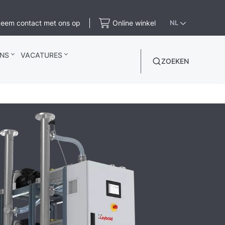
eem contact met ons op
Online winkel
NL
NS
VACATURES
ZOEKEN