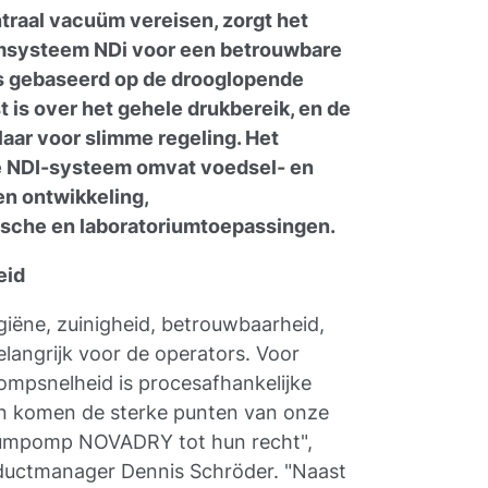
traal vacuüm vereisen, zorgt het
msysteem NDi voor een betrouwbare
is gebaseerd op de drooglopende
is over het gehele drukbereik, en de
aar voor slimme regeling. Het
e NDI-systeem omvat voedsel- en
n ontwikkeling,
che en laboratoriumtoepassingen.
eid
giëne, zuinigheid, betrouwbaarheid,
angrijk voor de operators. Voor
mpsnelheid is procesafhankelijke
eisen komen de sterke punten van onze
cuümpomp NOVADRY tot hun recht",
ductmanager Dennis Schröder. "Naast