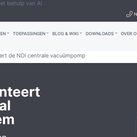
et behulp van AI
N
EN
TOEPASSINGEN
BLOG & WIKI
DOWNLOADS
OVER O
ert de NDi centrale vacuümpomp
nteert
al
em