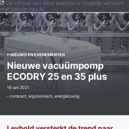
De inhoud van deze website is mogelijk vertaald
met behulp van AI
NIEUWS EN EVENEMENTEN
Nieuwe vacuümpomp
ECODRY 25 en 35 plus
16 juni 2021
- compact, ergonomisch, energiezuinig
Leybold versterkt de trend naar