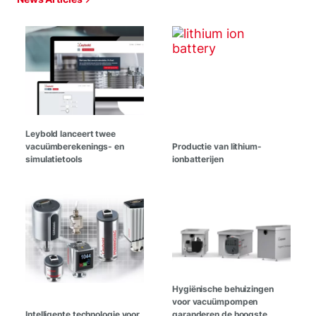
Leybold lanceert twee
vacuümberekenings- en
Productie van lithium-
simulatietools
ionbatterijen
Hygiënische behuizingen
voor vacuümpompen
Intelligente technologie voor
garanderen de hoogste