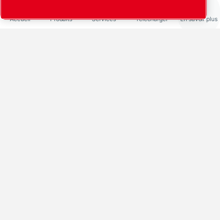
Accueil
Produits
Services
Télécharger
En savoir plus
Partager via
LinkedIn
Facebook
X
Messenger
Pinterest
Mail
Maintenance mineure
de la pompe à vide à
palettes rotatives
Leybold LB 16 avec
vidange d'huile et