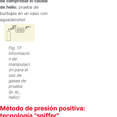
de comprobar el caudal
de helio:
prueba de
burbujas en un vaso con
agua/alcohol
Fig. 17:
Informació
n de
manipulaci
ón para el
uso de
gases de
prueba
(p. ej.,
helio)
Método de presión positiva:
tecnología "sniffer"