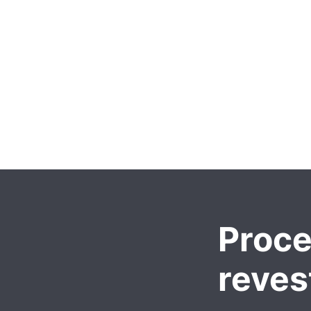
Proce
reves