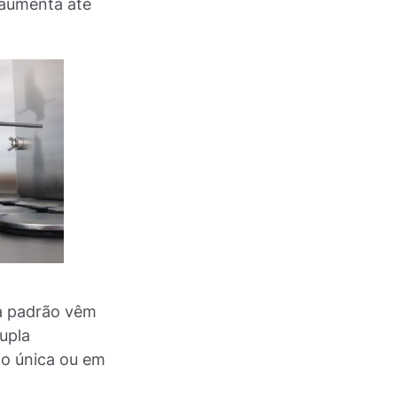
 aumenta até
a padrão vêm
upla
o única ou em