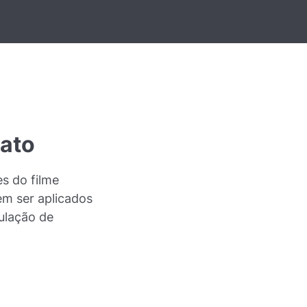
rato
es do filme
em ser aplicados
ulação de