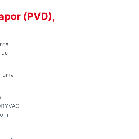
apor (PVD),
ente
 ou
r uma
a
 DRYVAC,
com