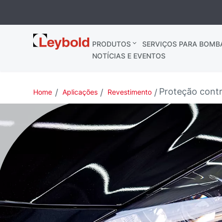
Leybold
PRODUTOS
SERVIÇOS PARA BOMB
Brasil
NOTÍCIAS E EVENTOS
Proteção contr
Home
Aplicações
Revestimento