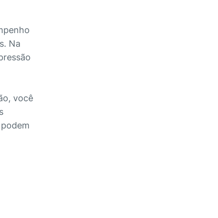
sempenho
s. Na
 pressão
ão, você
s
s podem