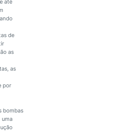
e até
em
lando
tas de
ir
ão as
tas, as
e por
as bombas
a uma
dução