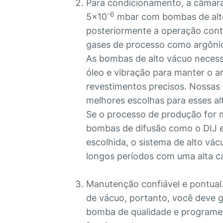
Para condicionamento, a câmara
-6
5x10
mbar com bombas de alto
posteriormente a operação contí
gases de processo como argônio,
As bombas de alto vácuo necess
óleo e vibração para manter o a
revestimentos precisos. Noss
melhores escolhas para esses alt
Se o processo de produção for m
bombas de difusão como o DIJ e o
escolhida, o sistema de alto vá
longos períodos com uma alta c
Manutenção confiável e pontual
de vácuo, portanto, você deve 
bomba de qualidade e programe 