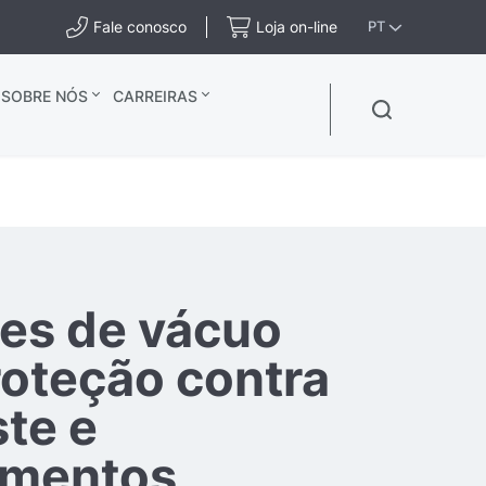
Fale conosco
Loja on-line
PT
SOBRE NÓS
CARREIRAS
es de vácuo
roteção contra
te e
imentos