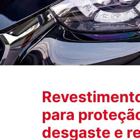
Revestimento
para proteçã
desgaste e r