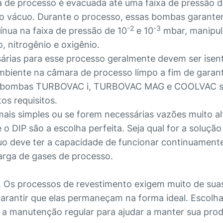
 de processo é evacuada até uma faixa de pressão d
 vácuo. Durante o processo, essas bombas garant
-2
-3
nua na faixa de pressão de 10
e 10
mbar, manipu
 nitrogênio e oxigênio.
árias para esse processo geralmente devem ser isen
mbiente na câmara de processo limpo a fim de garant
as bombas TURBOVAC i, TURBOVAC MAG e COOLVAC s
os requisitos.
ais simples ou se forem necessárias vazões muito al
 DIP são a escolha perfeita. Seja qual for a solução
cuo deve ter a capacidade de funcionar continuament
arga de gases de processo.
. Os processos de revestimento exigem muito de su
garantir que elas permaneçam na forma ideal. Escolh
a manutenção regular para ajudar a manter sua pro