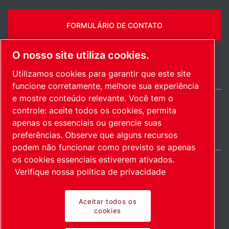
FORMULÁRIO DE CONTATO
O nosso site utiliza cookies.
Utilizamos cookies para garantir que este site
funcione corretamente, melhore sua experiência
e mostre conteúdo relevante. Você tem o
controle: aceite todos os cookies, permita
Brazil / PT
apenas os essenciais ou gerencie suas
Mapa do site
Gerenciar cookies
© 2026 Direitos autorais.
preferências. Observe que alguns recursos
podem não funcionar como previsto se apenas
os cookies essenciais estiverem ativados.
Verifique nossa política de privacidade
Produtos inovadores.
Aceitar todos os
cookies