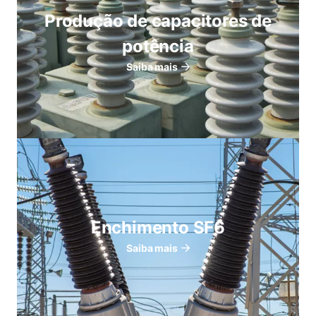
Produção de capacitores de
potência
Saiba mais
Enchimento SF6
Saiba mais