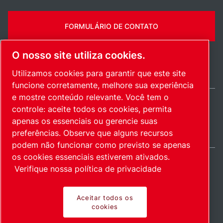
FORMULÁRIO DE CONTATO
O nosso site utiliza cookies.
Utilizamos cookies para garantir que este site
funcione corretamente, melhore sua experiência
e mostre conteúdo relevante. Você tem o
controle: aceite todos os cookies, permita
Brazil / PT
apenas os essenciais ou gerencie suas
Mapa do site
Gerenciar cookies
© 2026 Direitos autorais.
preferências. Observe que alguns recursos
podem não funcionar como previsto se apenas
os cookies essenciais estiverem ativados.
Verifique nossa política de privacidade
Produtos inovadores.
Aceitar todos os
cookies