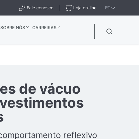
Fale conosco
Loja on-line
PT
SOBRE NÓS
CARREIRAS
es de vácuo
evestimentos
s
comportamento reflexivo