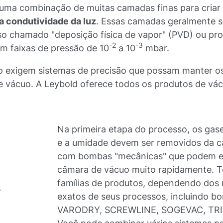
ma combinação de muitas camadas finas para criar v
 condutividade da luz
. Essas camadas geralmente s
o chamado "deposição física de vapor" (PVD) ou pr
-2
-3
m faixas de pressão de 10
a 10
mbar.
co exigem sistemas de precisão que possam manter o
e vácuo. A Leybold oferece todos os produtos de vá
Na primeira etapa do processo, os gas
e a umidade devem ser removidos da 
com bombas "mecânicas" que podem e
câmara de vácuo muito rapidamente. T
famílias de produtos, dependendo dos 
exatos de seus processos, incluindo 
VARODRY, SCREWLINE, SOGEVAC, TRI