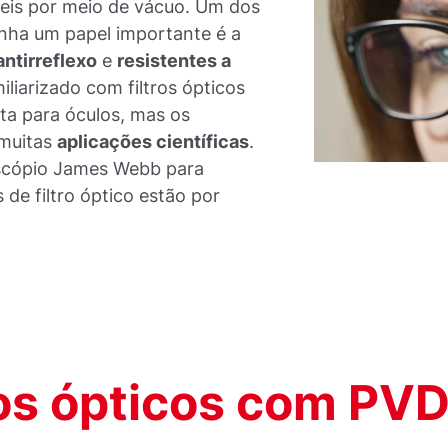
veis por meio de vácuo. Um dos
ha um papel importante é a
antirreflexo
e
resistentes a
iliarizado com filtros ópticos
eta para óculos, mas os
 muitas
aplicações científicas
.
escópio James Webb para
 de filtro óptico estão por
os ópticos com PV