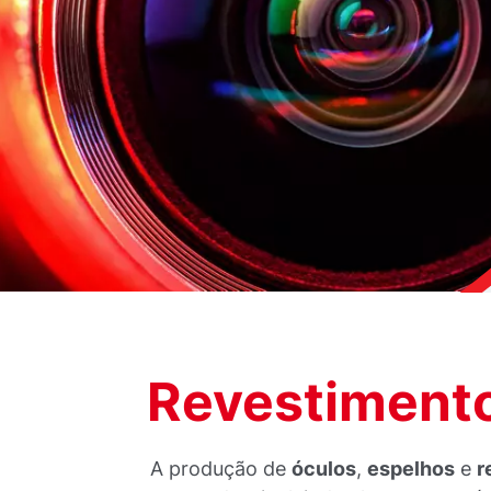
Revestimento
A produção de
óculos
,
espelhos
e
r