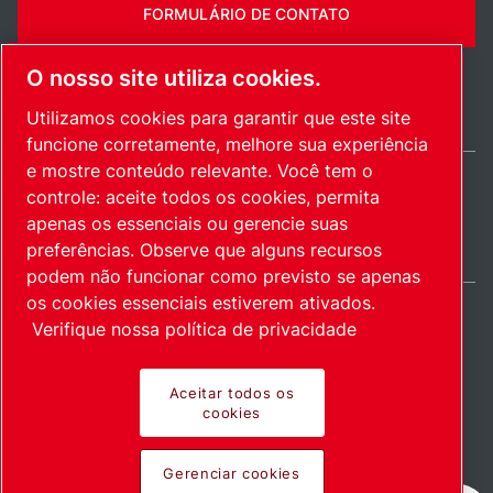
FORMULÁRIO DE CONTATO
O nosso site utiliza cookies.
Utilizamos cookies para garantir que este site
funcione corretamente, melhore sua experiência
e mostre conteúdo relevante. Você tem o
controle: aceite todos os cookies, permita
Brazil / PT
apenas os essenciais ou gerencie suas
Mapa do site
Gerenciar cookies
© 2026 Direitos autorais.
preferências. Observe que alguns recursos
podem não funcionar como previsto se apenas
os cookies essenciais estiverem ativados.
Verifique nossa política de privacidade
Produtos inovadores.
Aceitar todos os
cookies
Empregados com
Gerenciar cookies