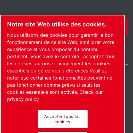
Notre site Web utilise des cookies.
CONTACT
Nous utilisons des cookies pour garantir le bon
fonctionnement de ce site Web, améliorer votre
expérience et vous proposer du contenu
pertinent. Vous avez le contrôle : acceptez tous
les cookies, autorisez uniquement les cookies
essentiels ou gérez vos préférences Veuillez
noter que certaines fonctionnalités peuvent ne
France / FR
pas fonctionner comme prévu si seuls les
Plan du site
Gérer les cookies
© 2026 Copyright.
cookies essentiels sont activés.
Check our
privacy policy
Accepter tous les
cookies
Pioneering products.