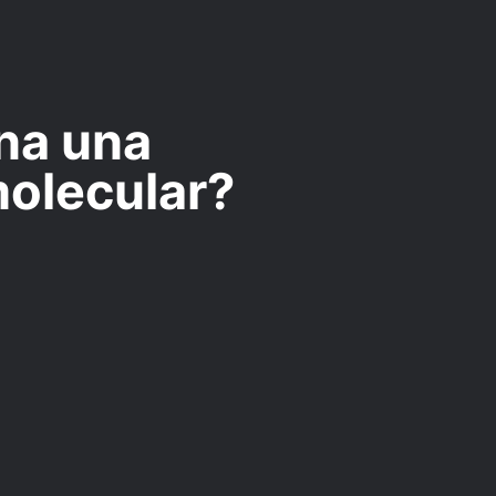
na una
olecular?