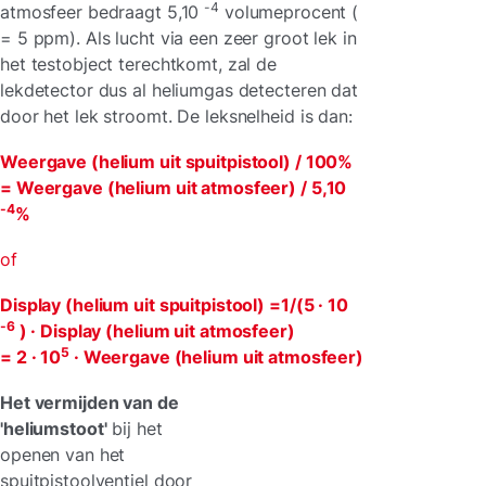
-4
atmosfeer bedraagt 5,10
volumeprocent (
= 5 ppm). Als lucht via een zeer groot lek in
het testobject terechtkomt, zal de
lekdetector dus al heliumgas detecteren dat
door het lek stroomt. De leksnelheid is dan:
Weergave (helium uit spuitpistool) / 100%
= Weergave (helium uit atmosfeer) / 5,10
-4
%
of
Display (helium uit spuitpistool) =1/(5 · 10
-6
) · Display (helium uit atmosfeer)
5
= 2 · 10
· Weergave (helium uit atmosfeer)
Het vermijden van de
'heliumstoot'
bij het
openen van het
spuitpistoolventiel door