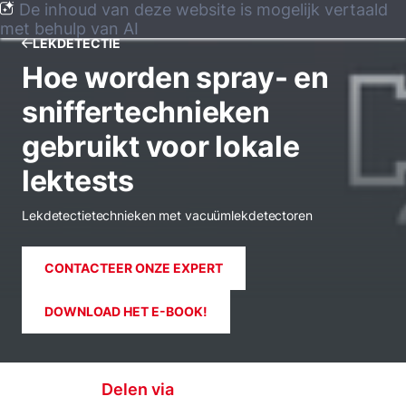
De inhoud van deze website is mogelijk vertaald
met behulp van AI
LEKDETECTIE
Hoe worden spray- en
sniffertechnieken
gebruikt voor lokale
lektests
Lekdetectietechnieken met vacuümlekdetectoren
CONTACTEER ONZE EXPERT
DOWNLOAD HET E-BOOK!
Delen via