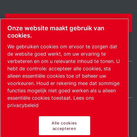
CONTACTFORMULIER
Onze website maakt gebruik van
cookies.
We gebruiken cookies om ervoor te zorgen dat
de website goed werkt, om uw ervaring te
verbeteren en om u relevante inhoud te tonen. U
hebt de controle: accepteer alle cookies, sta
alleen essentiële cookies toe of beheer uw
Netherlands / NL
Sitemap
Cookie-instellingen beheren
© 2026 Auteursrecht.
voorkeuren. Houd er rekening mee dat sommige
functies mogelijk niet goed werken als u alleen
essentiële cookies toestaat.
Lees ons
privacybeleid
Alle cookies
Pionierende producten.
accepteren