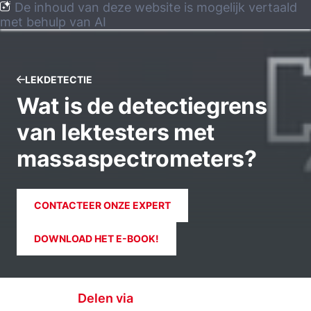
De inhoud van deze website is mogelijk vertaald
met behulp van AI
LEKDETECTIE
Wat is de detectiegrens
van lektesters met
massaspectrometers?
CONTACTEER ONZE EXPERT
DOWNLOAD HET E-BOOK!
Delen via