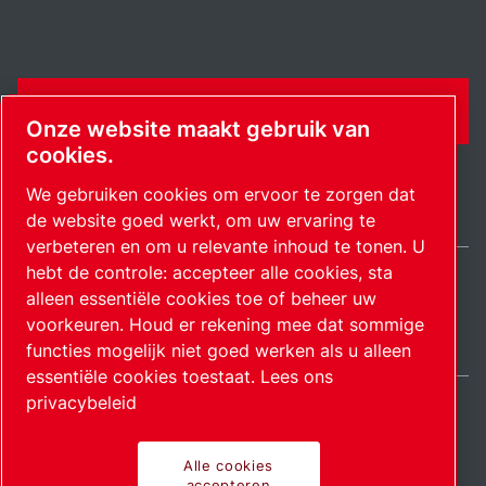
CONTACTFORMULIER
Onze website maakt gebruik van
cookies.
We gebruiken cookies om ervoor te zorgen dat
de website goed werkt, om uw ervaring te
verbeteren en om u relevante inhoud te tonen. U
hebt de controle: accepteer alle cookies, sta
alleen essentiële cookies toe of beheer uw
Netherlands / NL
Sitemap
Cookie-instellingen beheren
© 2026 Auteursrecht.
voorkeuren. Houd er rekening mee dat sommige
functies mogelijk niet goed werken als u alleen
essentiële cookies toestaat.
Lees ons
privacybeleid
Alle cookies
accepteren