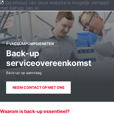
De inhoud van deze website is mogelijk vertaald
met behulp van AI
VACUÜMPOMPDIENSTEN
Back-up
serviceovereenkomst
Back-up op aanvraag
NEEM CONTACT OP MET ONS
Waarom is back-up essentieel?