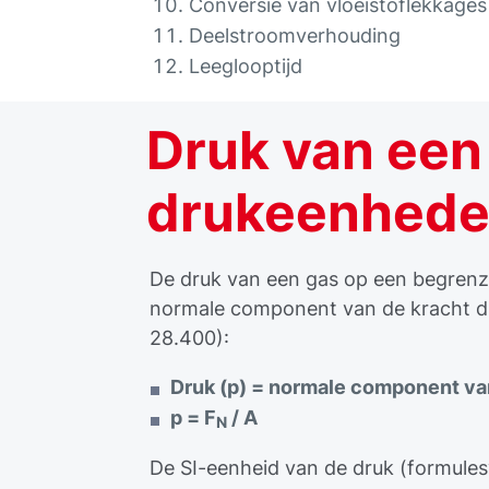
Conversie van vloeistoflekkages
Deelstroomverhouding
Leeglooptijd
Druk van een
drukeenhed
De druk van een gas op een begrenz
normale component van de kracht di
28.400):
Druk (p) = normale component van
p = F
/ A
N
De SI-eenheid van de druk (formule