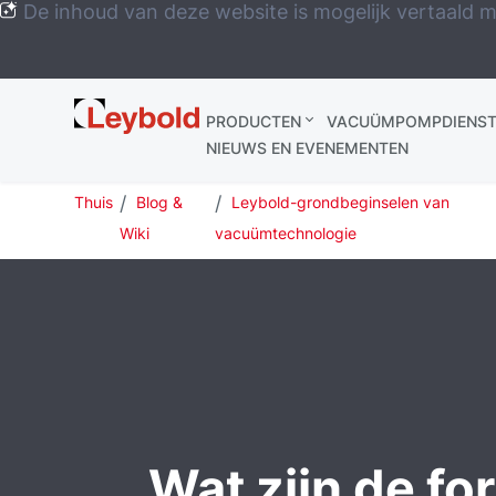
De inhoud van deze website is mogelijk vertaald m
Leybold
PRODUCTEN
VACUÜMPOMPDIENST
Global
NIEUWS EN EVENEMENTEN
Thuis
Blog &
Leybold-grondbeginselen van
Wiki
vacuümtechnologie
Wat zijn de fo