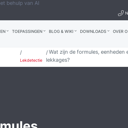
et behulp van AI
N
EN
TOEPASSINGEN
BLOG & WIKI
DOWNLOADS
OVER O
Wat zijn de formules, eenheden
lekkages?
Lekdetectie
rmules,