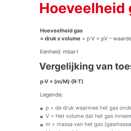
Hoeveelheid 
Hoeveelheid gas
= druk x volume
= p·V = pV – waard
Eenheid: mbar·l
Vergelijking van to
p·V = (m/M)·(R·T)
Legenda:
p = de druk waarmee het gas onde
V = Het volume dat het gas innee
m = massa van het gas (gasmassa