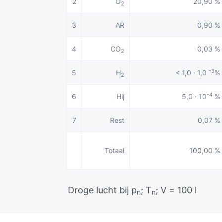
2
O
20,90 %
2
3
AR
0,90 %
4
CO
0,03 %
2
-3
5
H
< 1,0 · 1,0
%
2
-4
6
Hij
5,0 · 10
%
7
Rest
0,07 %
Totaal
100,00 %
Droge lucht bij p
; T
; V = 100 l
n
n