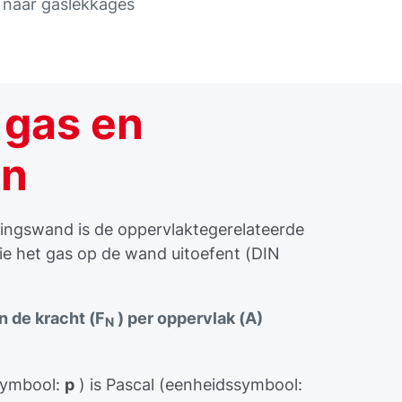
 naar gaslekkages
 gas en
en
ingswand is de oppervlaktegerelateerde
e het gas op de wand uitoefent (DIN
 de kracht (F
) per oppervlak (A)
N
symbool:
p
) is Pascal (eenheidssymbool: