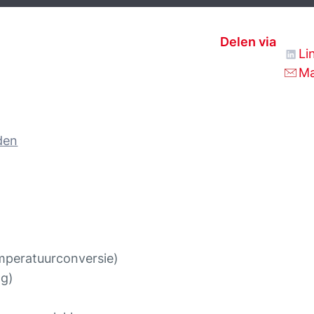
Delen via
Li
Ma
den
mperatuurconversie)
ng)