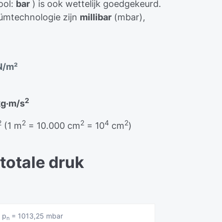
ool:
bar
) is ook wettelijk goedgekeurd.
ümtechnologie zijn
millibar
(mbar),
N/m²
2
kg·m/s
2
2
2
4
2
(1 m
= 10.000 cm
= 10
cm
)
 totale druk
p
= 1013,25 mbar
n