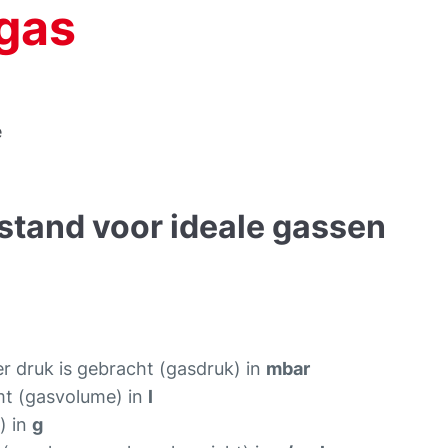
gas
e
estand voor ideale gassen
r druk is gebracht (gasdruk) in
mbar
mt (gasvolume) in
l
) in
g