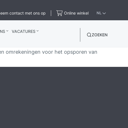
eem contact met ons op
Online winkel
NL
NS
VACATURES
ZOEKEN
 en omrekeningen voor het opsporen van