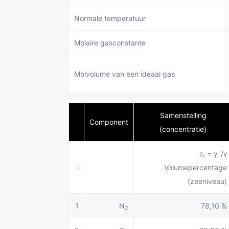
Normale temperatuur
Molaire gasconstante
Molvolume van een ideaal gas
Samenstelling
Component
(concentratie)
c
= γ
/γ
i
i
i
Volumepercentage
(zeeniveau)
1
N
78,10 %
2