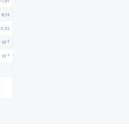
11,91
9,13
0,33
-2
· 10
-3
· 10