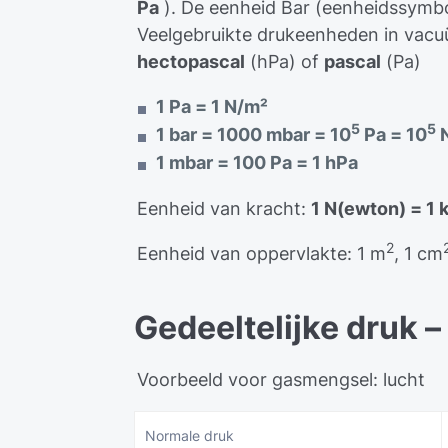
Pa
). De eenheid Bar (eenheidssymb
Veelgebruikte drukeenheden in vacu
hectopascal
(hPa) of
pascal
(Pa)
1 Pa = 1 N/m²
5
5
1 bar = 1000 mbar = 10
Pa = 10
1 mbar = 100 Pa = 1 hPa
Eenheid van kracht:
1 N(ewton) = 1 
2
Eenheid van oppervlakte: 1 m
, 1 cm
Gedeeltelijke druk –
Voorbeeld voor gasmengsel: lucht
Normale druk