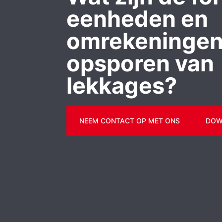
eenheden en
omrekeningen
opsporen van
lekkages?
NEEM CONTACT OP MET ONS
DOW