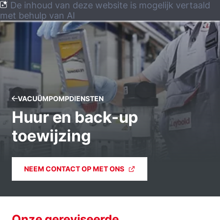
De inhoud van deze website is mogelijk vertaald
met behulp van AI
VACUÜMPOMPDIENSTEN
Huur en back-up
toewijzing
NEEM CONTACT OP MET ONS
Onze gereviseerde