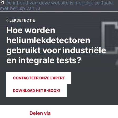
De inhoud van deze website is mogelijk vertaald
met behulp van AI
LEKDETECTIE
Hoe worden
heliumlekdetectoren
gebruikt voor industriële
en integrale tests?
CONTACTEER ONZE EXPERT
DOWNLOAD HET E-BOOK!
Delen via