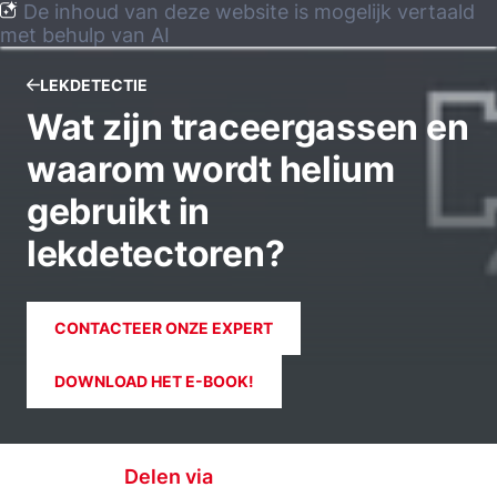
De inhoud van deze website is mogelijk vertaald
met behulp van AI
LEKDETECTIE
Wat zijn traceergassen en
waarom wordt helium
gebruikt in
lekdetectoren?
CONTACTEER ONZE EXPERT
DOWNLOAD HET E-BOOK!
Delen via