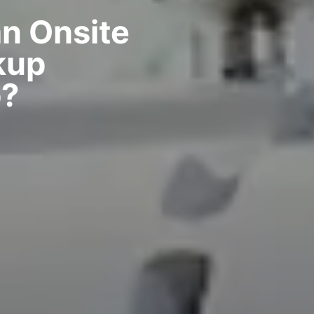
n Onsite
kup
?