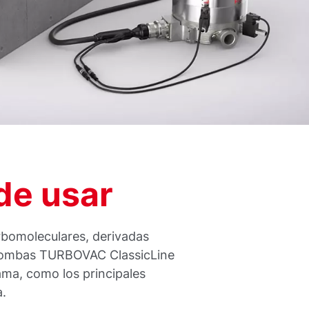
 de usar
rbomoleculares, derivadas
s bombas TURBOVAC ClassicLine
gama, como los principales
a.