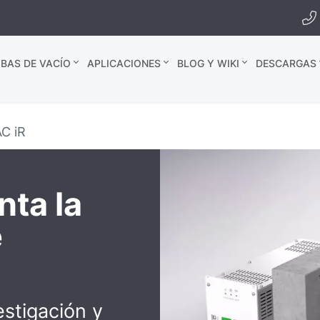
BAS DE VACÍO
APLICACIONES
BLOG Y WIKI
DESCARGAS
C iR
nta la
e
estigación y