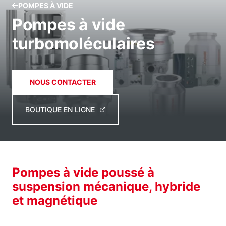
POMPES À VIDE
Pompes à vide
turbomoléculaires
NOUS CONTACTER
BOUTIQUE EN LIGNE
Pompes à vide poussé à
suspension mécanique, hybride
et magnétique