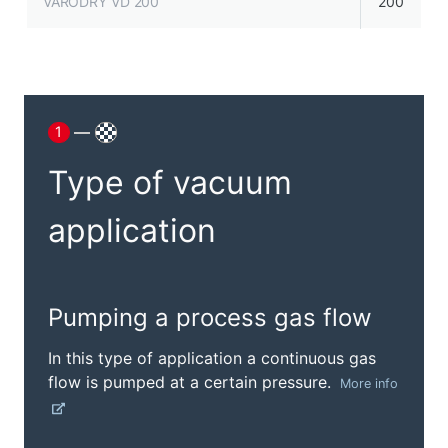
VARODRY VD 200
200