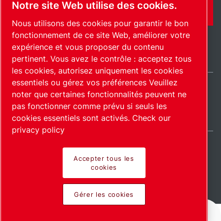
Notre site Web utilise des cookies.
CONTACT
Nous utilisons des cookies pour garantir le bon
fonctionnement de ce site Web, améliorer votre
expérience et vous proposer du contenu
pertinent. Vous avez le contrôle : acceptez tous
les cookies, autorisez uniquement les cookies
essentiels ou gérez vos préférences Veuillez
noter que certaines fonctionnalités peuvent ne
France / FR
pas fonctionner comme prévu si seuls les
Plan du site
Gérer les cookies
© 2026 Copyright.
cookies essentiels sont activés.
Check our
privacy policy
Accepter tous les
cookies
Pioneering products.
Gérer les cookies
Passionately applied.