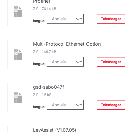
Profinet
ZIP 701.4 kB
Télécharger
langue:
Multi-Protocol Ethernet Option
ZIP 149.7 kB
Télécharger
langue:
gsd-sabo047f
ZIP 1.5 kB
Télécharger
langue:
LeyAssist (V1.07.05)