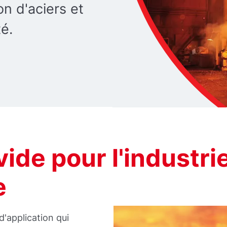
on d'aciers et
té.
vide pour l'industri
e
d'application qui