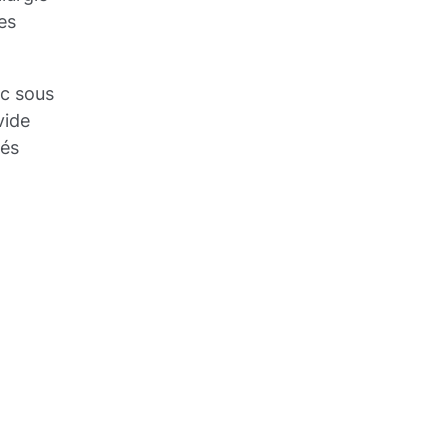
es
rc sous
vide
tés