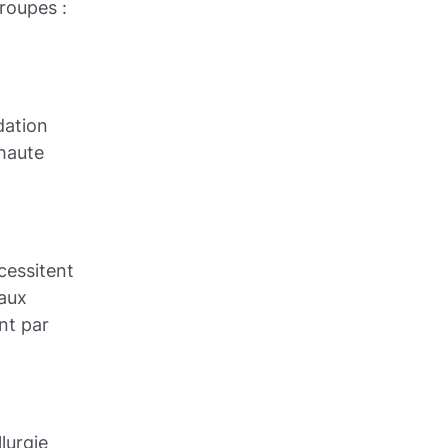
roupes :
dation
 haute
cessitent
 aux
nt par
lurgie