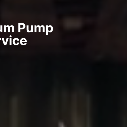
uum Pump
rvice