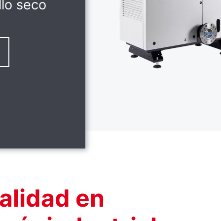
llo seco
alidad en