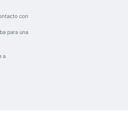
contacto con
mba para una
e a