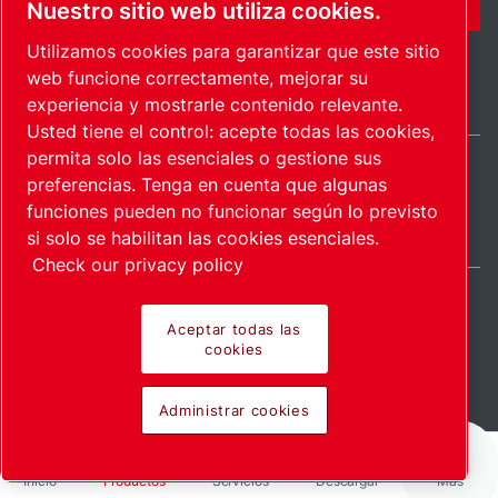
Nuestro sitio web utiliza cookies.
Utilizamos cookies para garantizar que este sitio
web funcione correctamente, mejorar su
experiencia y mostrarle contenido relevante.
Usted tiene el control: acepte todas las cookies,
permita solo las esenciales o gestione sus
preferencias. Tenga en cuenta que algunas
Spain / ES
funciones pueden no funcionar según lo previsto
Mapa del sitio
Administrar cookies
© 2026 Copyright.
si solo se habilitan las cookies esenciales.
Check our privacy policy
Aceptar todas las
cookies
Pioneering products.
Administrar cookies
Passionately applied.
Inicio
Productos
Servicios
Descargar
Más