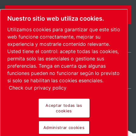
FORMULARIO DE CONTACTO
Nuestro sitio web utiliza cookies.
Utilizamos cookies para garantizar que este sitio
web funcione correctamente, mejorar su
experiencia y mostrarle contenido relevante.
Usted tiene el control: acepte todas las cookies,
permita solo las esenciales o gestione sus
preferencias. Tenga en cuenta que algunas
Spain / ES
funciones pueden no funcionar según lo previsto
Mapa del sitio
Administrar cookies
© 2026 Copyright.
si solo se habilitan las cookies esenciales.
Check our privacy policy
Aceptar todas las
cookies
Pioneering products.
Administrar cookies
Passionately applied.