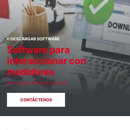
DESCARGAR SOFTWARE
Software para
interaccionar con
medidores
Device-Net, Profi-Bus, EtherCAT
CONTÁCTENOS