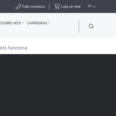
Fale conosco
Loja on-line
PT
SOBRE NÓS
CARREIRAS
ots funciona