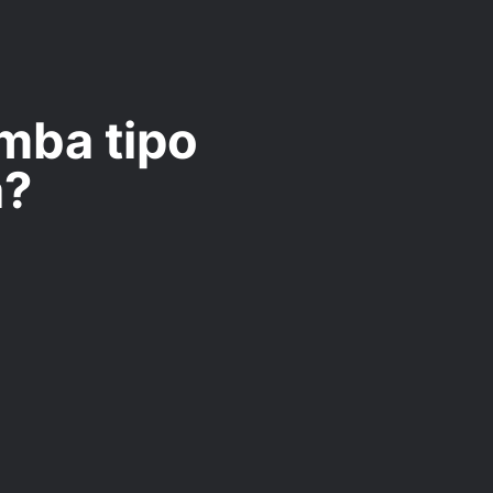
ba tipo
a?