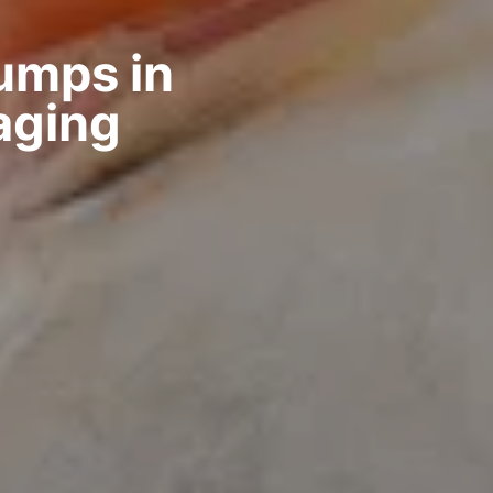
umps in
aging