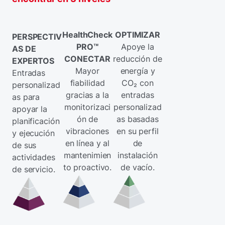
HealthCheck
OPTIMIZAR
PERSPECTIV
PRO™
Apoye la
AS DE
CONECTAR
reducción de
EXPERTOS
Mayor
energía y
Entradas
fiabilidad
CO₂ con
personalizad
gracias a la
entradas
as para
monitorizaci
personalizad
apoyar la
ón de
as basadas
planificación
vibraciones
en su perfil
y ejecución
en línea y al
de
de sus
mantenimien
instalación
actividades
to proactivo.
de vacío.
de servicio.