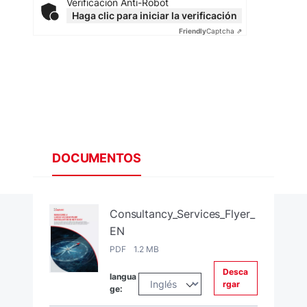
Verificación Anti-Robot
Haga clic para iniciar la verificación
Friendly
Captcha ⇗
DOCUMENTOS
Consultancy_Services_Flyer_
EN
PDF 1.2 MB
Desca
langua
rgar
ge: