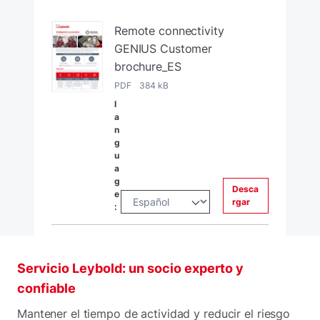
Remote connectivity
GENIUS Customer
brochure_ES
PDF 384 kB
l
a
n
g
u
a
g
Desca
e
rgar
:
Servicio Leybold: un socio experto y
confiable
Mantener el tiempo de actividad y reducir el riesgo