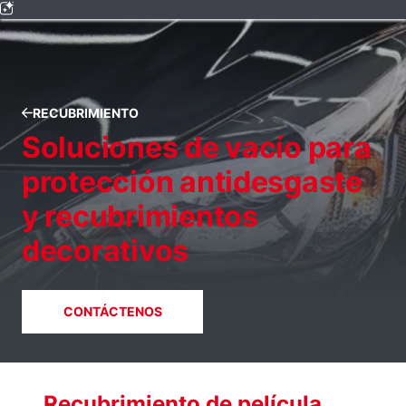
RECUBRIMIENTO
Soluciones de vacío para
protección antidesgaste
y recubrimientos
decorativos
CONTÁCTENOS
Recubrimiento de película