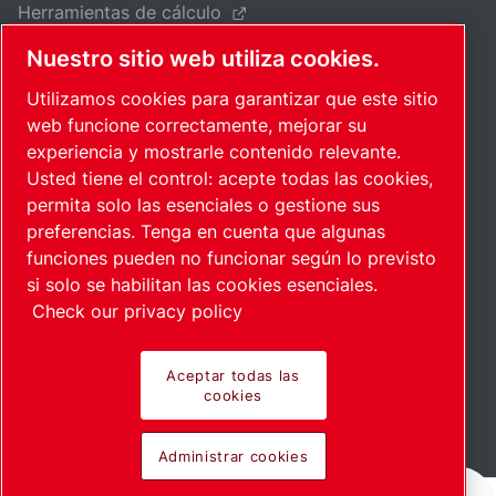
Herramientas de cálculo
Analizador de sonido
Nuestro sitio web utiliza cookies.
Avisos legales y de privacidad
Utilizamos cookies para garantizar que este sitio
web funcione correctamente, mejorar su
Pie de imprenta
experiencia y mostrarle contenido relevante.
Protección para los denunciantes
Usted tiene el control: acepte todas las cookies,
permita solo las esenciales o gestione sus
Accesibilidad
preferencias. Tenga en cuenta que algunas
Proveedores
funciones pueden no funcionar según lo previsto
si solo se habilitan las cookies esenciales.
Check our privacy policy
Contacte con nosotros
Aceptar todas las
cookies
Oficinas regionales
Oportunidades profesionales
Administrar cookies