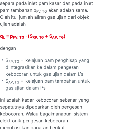
separa pada inlet pam kasar dan pada inlet
pam tambahan p
akan adalah sama.
FV, TG
Oleh itu, jumlah aliran gas ujian dari objek
ujian adalah
q
= p
· (S
+ S
)
L
FV, TG
RP, TG
AP, TG
dengan
S
= kelajuan pam penghisap yang
RP, TG
diintegrasikan ke dalam pengesan
kebocoran untuk gas ujian dalam l/s
S
= kelajuan pam tambahan untuk
AP, TG
gas ujian dalam l/s
Ini adalah kadar kebocoran sebenar yang
sepatutnya dipaparkan oleh pengesan
kebocoran. Walau bagaimanapun, sistem
elektronik pengesan kebocoran
menghasilkan paparan berikut.