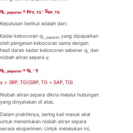
q
= p
· S
L, paparan
FV, TG
RP, TG
Keputusan berikut adalah dari:
Kadar kebocoran q
yang dipaparkan
L, paparan
oleh pengesan kebocoran sama dengan
hasil darab kadar kebocoran sebenar q
dan
L
nisbah aliran separa γ:
q
= q
· γ
L, paparan
L
γ = SRP, TG/(SRP, TG + SAP, TG)
Nisbah aliran separa dikira melalui hubungan
yang dinyatakan di atas.
Dalam praktiknya, sering kali masuk akal
untuk menentukan nisbah aliran separa
secara eksperimen. Untuk melakukan ini,