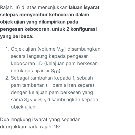
Rajah. 16 di atas menunjukkan
laluan isyarat
selepas menyembur kebocoran dalam
objek ujian yang dilampirkan pada
pengesan kebocoran, untuk 2 konfigurasi
yang berbeza
:
Objek ujian (volume V
) disambungkan
ch
secara langsung kepada pengesan
kebocoran LD (kelajuan pam berkesan
untuk gas ujian = S
).
LD
Sebagai tambahan kepada 1, sebuah
pam tambahan (= pam aliran separa)
dengan kelajuan pam berkesan yang
sama S
= S
disambungkan kepada
AP
LD
objek ujian.
Dua lengkung isyarat yang sepadan
ditunjukkan pada rajah. 16: