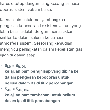
harus ditutup dengan flang kosong semasa
operasi sistem vakum biasa.
Kaedah lain untuk menyambungkan
pengesan kebocoran ke sistem vakum yang
lebih besar adalah dengan memasukkan
sniffer ke dalam saluran keluar sisi
atmosfera sistem. Seseorang kemudian
menghidu peningkatan dalam kepekatan gas
ujian di dalam asap.
S
= S
LD
R, Dia
kelajuan pam penghisap yang dibina ke
dalam pengesan kebocoran untuk
helium dalam l/s di titik percabangan
S
= S
AP
AP, Dia
kelajuan pam tambahan untuk helium
dalam l/s di titik percabangan