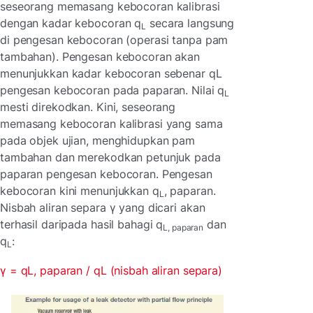
seseorang memasang kebocoran kalibrasi
dengan kadar kebocoran q
secara langsung
L
di pengesan kebocoran (operasi tanpa pam
tambahan). Pengesan kebocoran akan
menunjukkan kadar kebocoran sebenar qL
pengesan kebocoran pada paparan. Nilai q
L
mesti direkodkan. Kini, seseorang
memasang kebocoran kalibrasi yang sama
pada objek ujian, menghidupkan pam
tambahan dan merekodkan petunjuk pada
paparan pengesan kebocoran. Pengesan
kebocoran kini menunjukkan q
, paparan.
L
Nisbah aliran separa γ yang dicari akan
terhasil daripada hasil bahagi q
dan
L, paparan
q
:
L
γ = qL, paparan / qL (nisbah aliran separa)