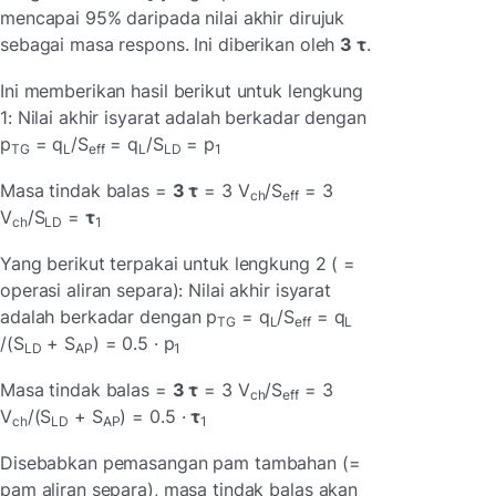
mencapai 95% daripada nilai akhir dirujuk
sebagai masa respons. Ini diberikan oleh
3 τ
.
Ini memberikan hasil berikut untuk lengkung
1: Nilai akhir isyarat adalah berkadar dengan
p
= q
/S
= q
/S
= p
TG
L
eff
L
LD
1
Masa tindak balas =
3 τ
= 3 V
/S
= 3
ch
eff
V
/S
=
τ
ch
LD
1
Yang berikut terpakai untuk lengkung 2 ( =
operasi aliran separa): Nilai akhir isyarat
adalah berkadar dengan p
= q
/S
= q
TG
L
eff
L
/(S
+ S
) = 0.5 · p
LD
AP
1
Masa tindak balas =
3 τ
= 3 V
/S
= 3
ch
eff
V
/(S
+ S
) = 0.5 ·
τ
ch
LD
AP
1
Disebabkan pemasangan pam tambahan (=
pam aliran separa), masa tindak balas akan