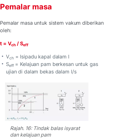
Pemalar masa
Pemalar masa untuk sistem vakum diberikan
oleh:
t = V
/ S
ch
eff
V
= Isipadu kapal dalam l
ch
S
= Kelajuan pam berkesan untuk gas
eff
ujian di dalam bekas dalam l/s
Rajah. 16: Tindak balas isyarat
dan kelajuan pam