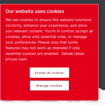
Kedai dalam talian
Our website uses cookies
Alat pengiraan
We use cookies to ensure this website functions
Penganalisis bunyi
correctly, enhance your experience, and show
you relevant content. You’re in control: accept all
Notis Undang-undang & Privasi
cookies, allow only essential ones, or manage
Cetakan
your preferences. Please note that some
features may not work as intended if only
Perlindungan Pemberi Maklumat
essential cookies are enabled.
Semak dasar
privasi kami
Kebolehcapaian
Pembekal
Accept all cookies
Manage cookies
Hubungi kami
Rumah
Produk
Perkhidmatan
Muat turun
Lebih
Pejabat serantau