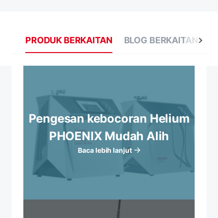
PRODUK BERKAITAN
BLOG BERKAITAN
P
Pengesan kebocoran Helium
PHOENIX Mudah Alih
Baca lebih lanjut