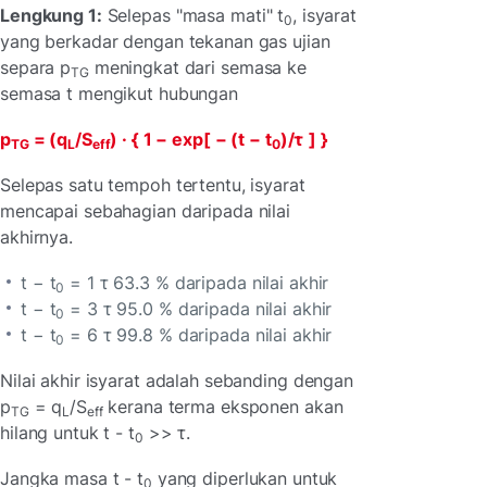
Lengkung 1:
Selepas "masa mati" t
, isyarat
0
yang berkadar dengan tekanan gas ujian
separa p
meningkat dari semasa ke
TG
semasa t mengikut hubungan
p
= (q
/S
) · { 1 − exp[ − (t − t
)/τ
] }
TG
L
eff
0
Selepas satu tempoh tertentu, isyarat
mencapai sebahagian daripada nilai
akhirnya.
t − t
= 1 τ 63.3 % daripada nilai akhir
0
t − t
= 3 τ 95.0 % daripada nilai akhir
0
t − t
= 6 τ 99.8 % daripada nilai akhir
0
Nilai akhir isyarat adalah sebanding dengan
p
= q
/S
kerana terma eksponen akan
TG
L
eff
hilang untuk t - t
>> τ.
0
Jangka masa t - t
yang diperlukan untuk
0