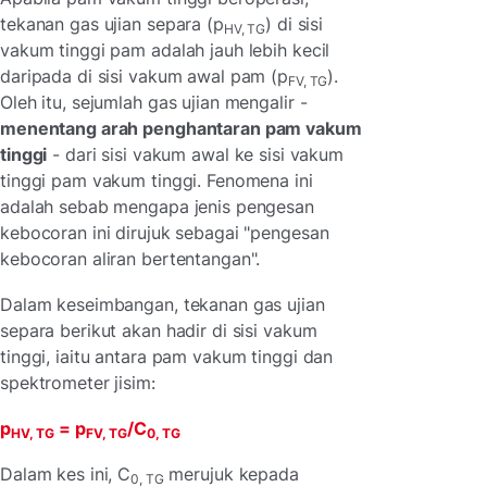
tekanan gas ujian separa (p
) di sisi
HV, TG
vakum tinggi pam adalah jauh lebih kecil
daripada di sisi vakum awal pam (p
).
FV, TG
Oleh itu, sejumlah gas ujian mengalir -
menentang arah penghantaran pam vakum
tinggi
- dari sisi vakum awal ke sisi vakum
tinggi pam vakum tinggi. Fenomena ini
adalah sebab mengapa jenis pengesan
kebocoran ini dirujuk sebagai "pengesan
kebocoran aliran bertentangan".
Dalam keseimbangan, tekanan gas ujian
separa berikut akan hadir di sisi vakum
tinggi, iaitu antara pam vakum tinggi dan
spektrometer jisim:
p
= p
/C
HV, TG
FV, TG
0, TG
Dalam kes ini, C
merujuk kepada
0, TG