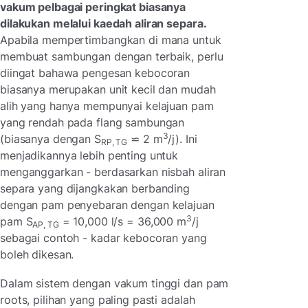
vakum pelbagai peringkat biasanya
dilakukan melalui kaedah aliran separa.
Apabila mempertimbangkan di mana untuk
membuat sambungan dengan terbaik, perlu
diingat bahawa pengesan kebocoran
biasanya merupakan unit kecil dan mudah
alih yang hanya mempunyai kelajuan pam
yang rendah pada flang sambungan
3
(biasanya dengan S
⋍ 2 m
/j). Ini
RP, TG
menjadikannya lebih penting untuk
menganggarkan - berdasarkan nisbah aliran
separa yang dijangkakan berbanding
dengan pam penyebaran dengan kelajuan
3
pam S
= 10,000 l/s = 36,000 m
/j
AP, TG
sebagai contoh - kadar kebocoran yang
boleh dikesan.
Dalam sistem dengan vakum tinggi dan pam
roots, pilihan yang paling pasti adalah