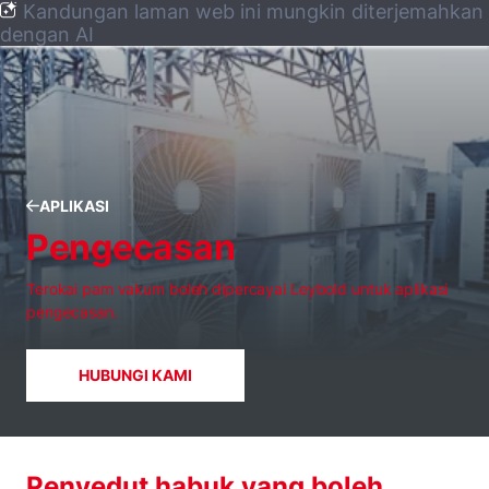
Kandungan laman web ini mungkin diterjemahkan
dengan AI
APLIKASI
Pengecasan
Terokai pam vakum boleh dipercayai Leybold untuk aplikasi
pengecasan.
HUBUNGI KAMI
Penyedut habuk yang boleh