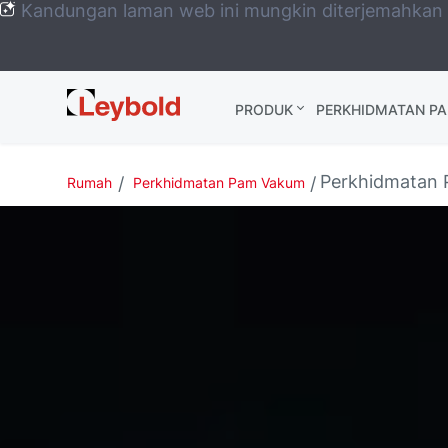
Kandungan laman web ini mungkin diterjemahkan
Leybold
PRODUK
PERKHIDMATAN P
Global
Perkhidmatan 
Rumah
Perkhidmatan Pam Vakum