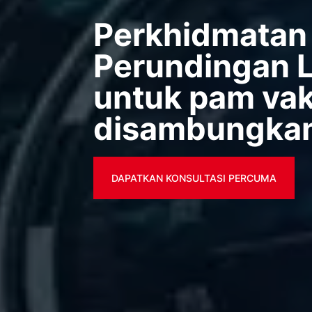
Perkhidmatan
Perundingan 
untuk pam va
disambungka
DAPATKAN KONSULTASI PERCUMA