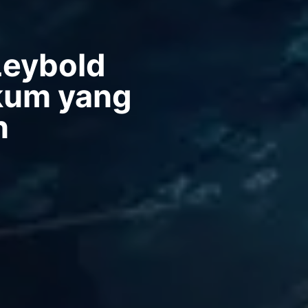
Leybold
kum yang
n