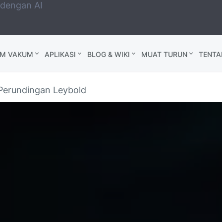
 dengan AI
AM VAKUM
APLIKASI
BLOG & WIKI
MUAT TURUN
TENTA
Perundingan Leybold