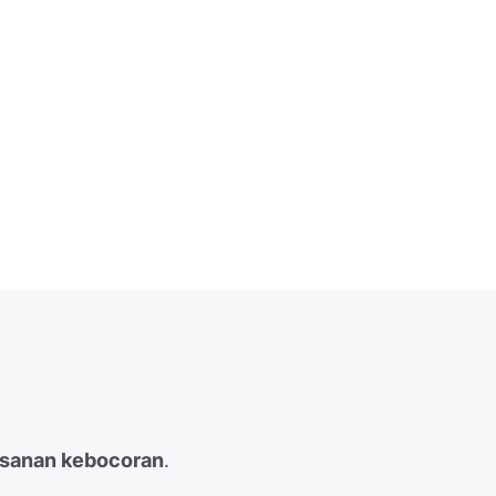
esanan kebocoran
.