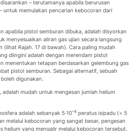
 disarankan – terutamanya apabila berurusan
– untuk memulakan pencarian kebocoran dari
n apabila pistol semburan dibuka, adalah disyorkan
k menyesuaikan aliran gas ujian secara langsung
 (lihat Rajah. 17 di bawah). Cara paling mudah
ang diingini adalah dengan merendam pistol
dan menentukan tetapan berdasarkan gelembung gas
bat pistol semburan. Sebagai alternatif, sebuah
a boleh digunakan.
 adalah mudah untuk mengesan jumlah helium
–4
tmosfera adalah sebanyak 5·10
peratus isipadu (= 5
ian melalui kebocoran yang sangat besar, pengesan
helium yang mengalir melalui kebocoran tersebut.