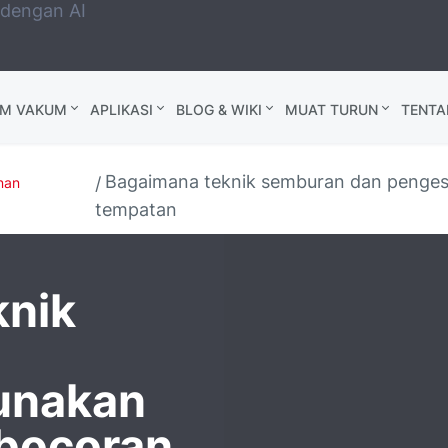
 dengan AI
AM VAKUM
APLIKASI
BLOG & WIKI
MUAT TURUN
TENTA
Bagaimana teknik semburan dan penges
nan
tempatan
knik
n
unakan
ebocoran