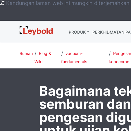
Kandungan laman web ini mungkin diterjemahkan
Leybold
PRODUK
PERKHIDMATAN P
Global
Rumah
Blog &
vacuum-
Pengesa
Wiki
fundamentals
kebocoran
Bagaimana te
semburan da
pengesan dig
untuk ujian k