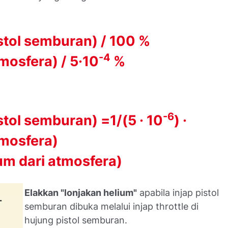
stol semburan) / 100 %
-4
mosfera) / 5·10
%
-6
stol semburan) =1/(5 · 10
) ·
tmosfera)
um dari atmosfera)
Elakkan "lonjakan helium"
apabila injap pistol
semburan dibuka melalui injap throttle di
hujung pistol semburan.