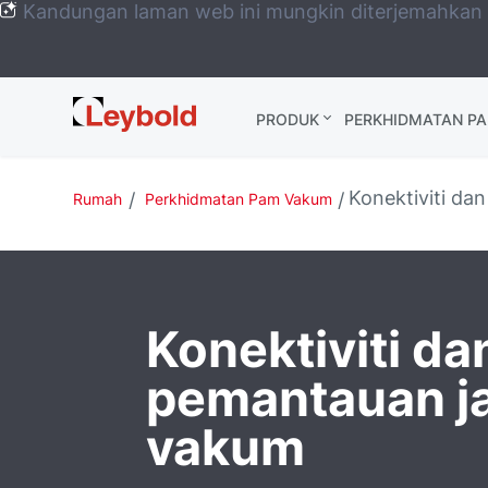
Kandungan laman web ini mungkin diterjemahkan
Leybold
PRODUK
PERKHIDMATAN P
Global
Konektiviti da
Rumah
Perkhidmatan Pam Vakum
Konektiviti da
pemantauan j
vakum