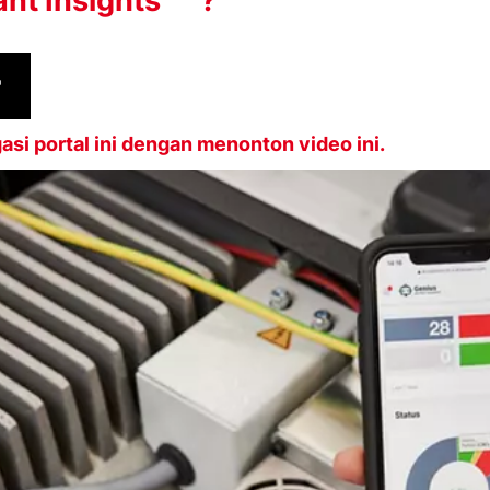
nt Insights
?
asi portal ini dengan menonton video ini.