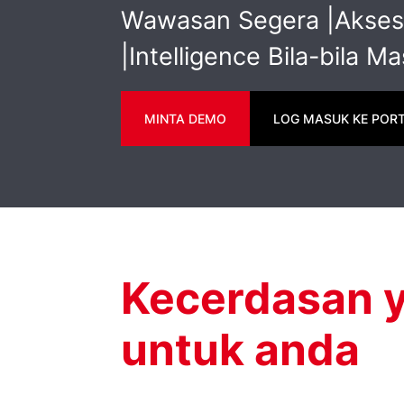
Wawasan Segera |Akses
|Intelligence Bila-bila M
MINTA DEMO
LOG MASUK KE PORT
Kecerdasan y
untuk anda