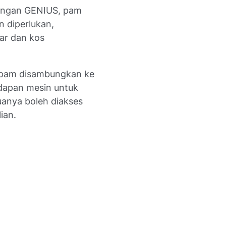
ngan GENIUS, pam
n diperlukan,
ar dan kos
 pam disambungkan ke
hadapan mesin untuk
anya boleh diakses
lian.