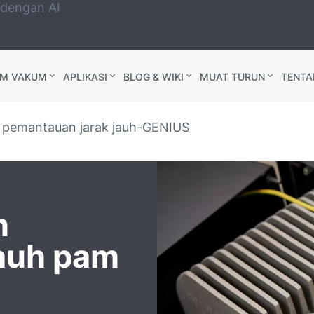
 dengan AI
AM VAKUM
APLIKASI
BLOG & WIKI
MUAT TURUN
TENTA
n pemantauan jarak jauh-GENIUS
n
auh pam