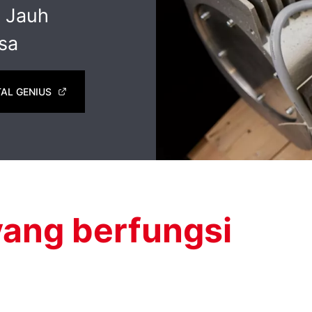
 Jauh
asa
AL GENIUS
ang berfungsi