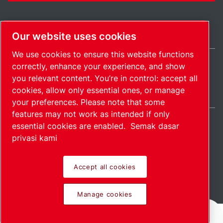
Our website uses cookies
We use cookies to ensure this website functions
correctly, enhance your experience, and show
Malaysia / MS
you relevant content. You’re in control: accept all
Peta Laman
Manage cookies
© 2026 Hak Cipta.
cookies, allow only essential ones, or manage
your preferences. Please note that some
features may not work as intended if only
essential cookies are enabled.
Semak dasar
privasi kami
Produk perintis.
Accept all cookies
Diterapkan dengan
Manage cookies
penuh semangat.