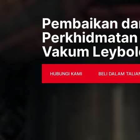
Pembaikan da
Perkhidmatan
Vakum Leybol
HUBUNGI KAMI
BELI DALAM TALIA