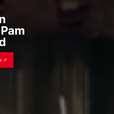
n
 Pam
d
N