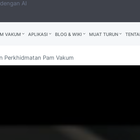
 dengan AI
AM VAKUM
APLIKASI
BLOG & WIKI
MUAT TURUN
TENTA
n Perkhidmatan Pam Vakum