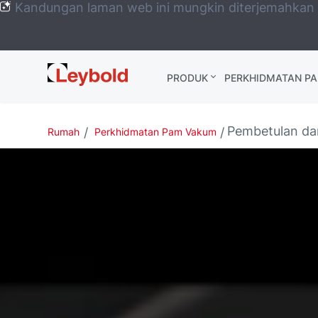
Kandungan laman web ini mungkin diterjemahkan
Leybold
PRODUK
PERKHIDMATAN P
Global
Pembetulan da
Rumah
Perkhidmatan Pam Vakum