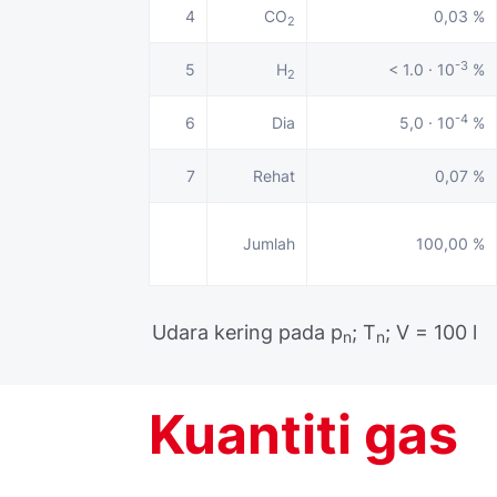
4
CO
0,03 %
2
-3
5
H
< 1.0 · 10
%
2
-4
6
Dia
5,0 · 10
%
7
Rehat
0,07 %
Jumlah
100,00 %
Udara kering pada p
; T
; V = 100 l
n
n
Kuantiti gas