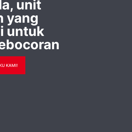
a, unit
n yang
i untuk
ebocoran
KU KAMI!