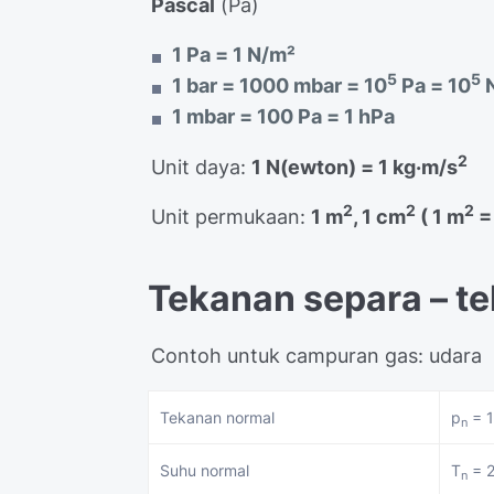
Pascal
(Pa)
1 Pa = 1 N/m²
5
5
1 bar = 1000 mbar = 10
Pa = 10
1 mbar = 100 Pa = 1 hPa
2
Unit daya:
1 N(ewton) = 1 kg·m/s
2
2
2
Unit permukaan:
1 m
, 1 cm
( 1 m
=
Tekanan separa – te
Contoh untuk campuran gas: udara
Tekanan normal
p
= 1
n
Suhu normal
T
= 2
n