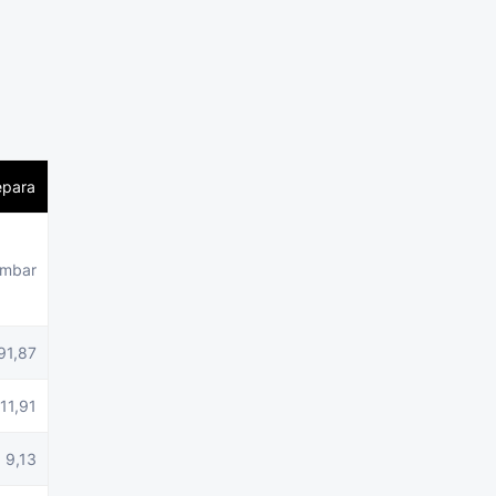
epara
mbar
91,87
11,91
9,13