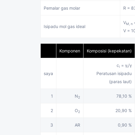
Pemalar gas molar
R = 83
V
=
M, n
Isipadu mol gas ideal
V = 1
Komponen
Komposisi (kepekatan)
c
= γ
/γ
i
i
saya
Peratusan isipadu
(paras laut)
1
N
78,10 %
2
2
O
20,90 %
2
3
AR
0,90 %