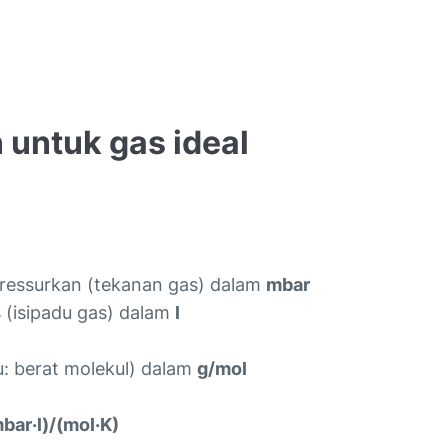
i
untuk gas ideal
pressurkan (tekanan gas) dalam
mbar
s (isipadu gas) dalam
l
u: berat molekul) dalam
g/mol
bar·l)/(mol·K)