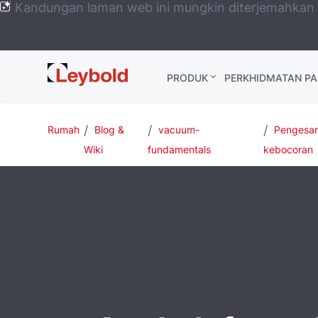
Kandungan laman web ini mungkin diterjemahkan
Leybold
PRODUK
PERKHIDMATAN P
Global
Rumah
Blog &
vacuum-
Pengesa
Wiki
fundamentals
kebocoran