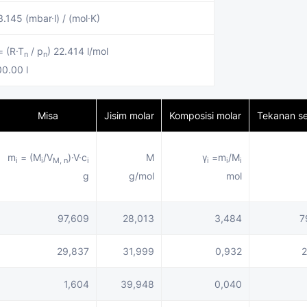
.145 (mbar·l) / (mol·K)
 (R·T
/ p
) 22.414 l/mol
n
n
00.00 l
Misa
Jisim molar
Komposisi molar
Tekanan s
m
= (M
/V
)·V·c
M
γ
=m
/M
i
i
M, n
i
i
i
i
g
g/mol
mol
97,609
28,013
3,484
7
29,837
31,999
0,932
2
1,604
39,948
0,040