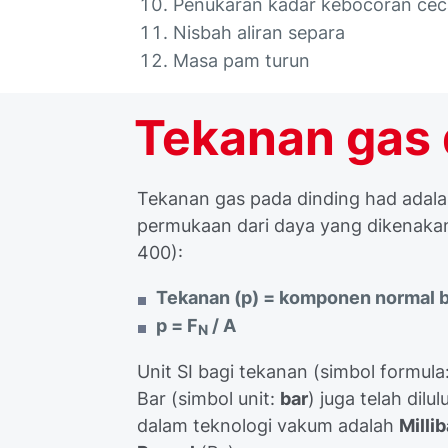
Penukaran kadar kebocoran cec
Nisbah aliran separa
Masa pam turun
Tekanan gas 
Tekanan gas pada dinding had adal
permukaan dari daya yang dikenakan
400):
Tekanan (p) = komponen normal b
p = F
/ A
N
Unit SI bagi tekanan (simbol formula
Bar (simbol unit:
bar
) juga telah dil
dalam teknologi vakum adalah
Millib