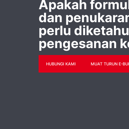
Apakah formul
dan penukara
perlu diketahu
pengesanan k
HUBUNGI KAMI
MUAT TURUN E-BU