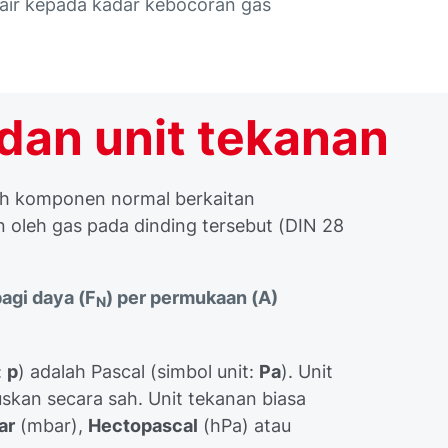
air kepada kadar kebocoran gas
dan unit tekanan
ah komponen normal berkaitan
 oleh gas pada dinding tersebut (DIN 28
agi daya (F
) per permukaan (A)
N
:
p
) adalah Pascal (simbol unit:
Pa
). Unit
uluskan secara sah. Unit tekanan biasa
ar
(mbar),
Hectopascal
(hPa) atau