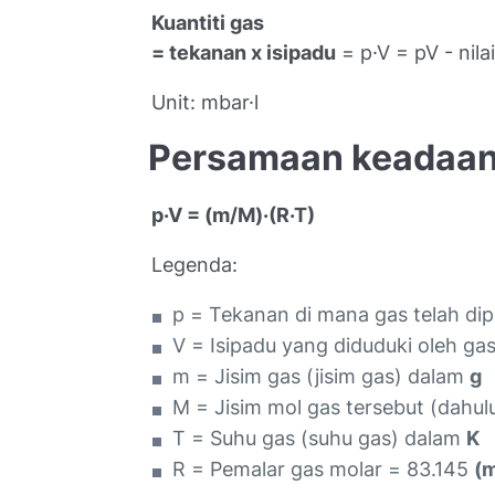
Kuantiti gas
= tekanan x isipadu
= p·V = pV - nila
Unit: mbar·l
Persamaan keadaan 
p·V = (m/M)·(R·T)
Legenda:
p = Tekanan di mana gas telah di
V = Isipadu yang diduduki oleh ga
m = Jisim gas (jisim gas) dalam
g
M = Jisim mol gas tersebut (dahul
T = Suhu gas (suhu gas) dalam
K
R = Pemalar gas molar = 83.145
(m