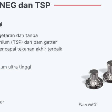
NEG
dan
TSP
gi
getaran dan tanpa
anium (TSP) dan pam getter
ncapai tekanan akhir terbaik
um ultra tinggi
ar
Pam NEG