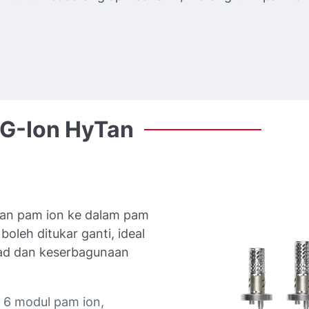
G-Ion
HyTan
an pam ion ke dalam pam
leh ditukar ganti, ideal
had dan keserbagunaan
 6 modul pam ion,