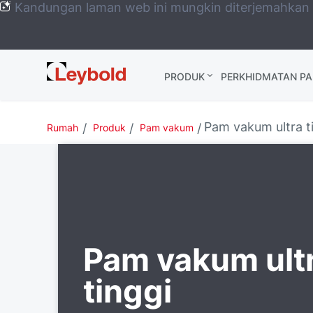
Kandungan laman web ini mungkin diterjemahkan
Leybold
PRODUK
PERKHIDMATAN P
Global
Pam vakum ultra t
Rumah
Produk
Pam vakum
Pam vakum ult
tinggi