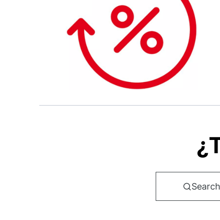
¿T
Search