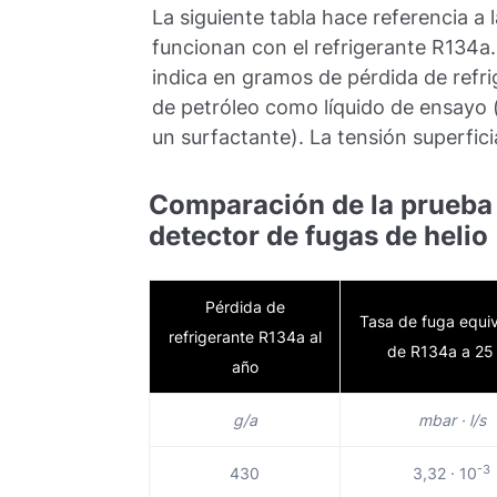
La siguiente tabla hace referencia a
funcionan con el refrigerante R134a.
indica en gramos de pérdida de refrig
de petróleo como líquido de ensayo 
un surfactante). La tensión superfic
Comparación de la prueba 
detector de fugas de helio
Pérdida de
Tasa de fuga equi
refrigerante R134a al
de R134a a 25
año
g/a
mbar · l/s
-3
430
3,32 · 10