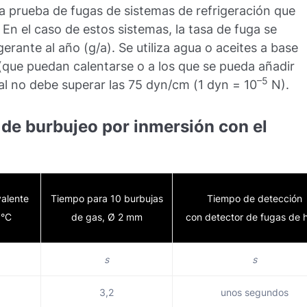
 la prueba de fugas de sistemas de refrigeración que
 En el caso de estos sistemas, la tasa de fuga se
erante al año (g/a). Se utiliza agua o aceites a base
(que puedan calentarse o a los que se pueda añadir
–5
ial no debe superar las 75 dyn/cm (1 dyn = 10
N).
de burbujeo por inmersión con el
valente
Tiempo para 10 burbujas
Tiempo de detección
 °C
de gas, Ø 2 mm
con detector de fugas de h
s
s
3,2
unos segundos