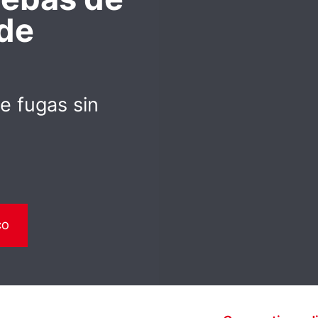
 de
e fugas sin
CO