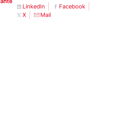
iante
LinkedIn
Facebook
X
Mail