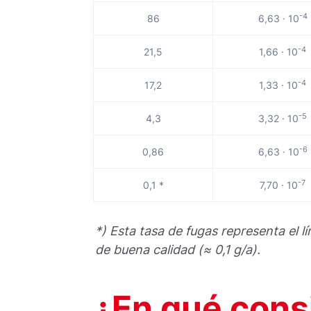
-4
86
6,63 · 10
-4
21,5
1,66 · 10
-4
17,2
1,33 · 10
-5
4,3
3,32 · 10
-6
0,86
6,63 · 10
-7
0,1 *
7,70 · 10
*) Esta tasa de fugas representa el 
de buena calidad (≈ 0,1 g/a).
¿En qué cons