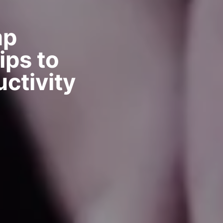
mp
ips to
ctivity