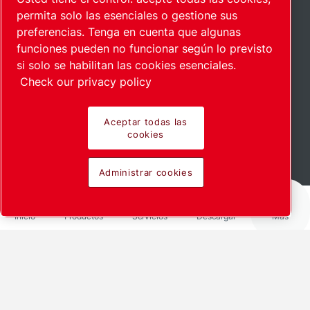
permita solo las esenciales o gestione sus
preferencias. Tenga en cuenta que algunas
funciones pueden no funcionar según lo previsto
si solo se habilitan las cookies esenciales.
Check our privacy policy
Aceptar todas las
cookies
Más información
Administrar cookies
Inicio
Productos
Servicios
Descargar
Más
Compartir mediante
LinkedIn
Facebook
X